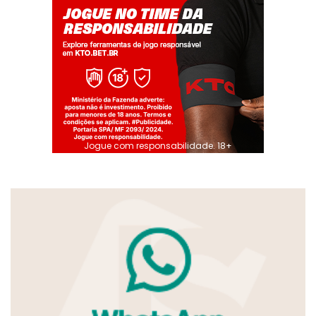
Jogue com responsabilidade. 18+