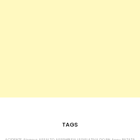
TAGS
ACIDENTE
Alcaçuz
ASSALTO
ASSEMBLEIA LEGISLATIVA DO RN
Assu
BATATA