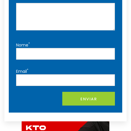
*
Nome
*
Email
ENVIAR