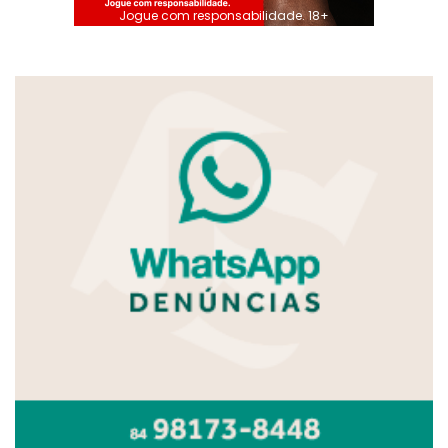
Jogue com responsabilidade. 18+