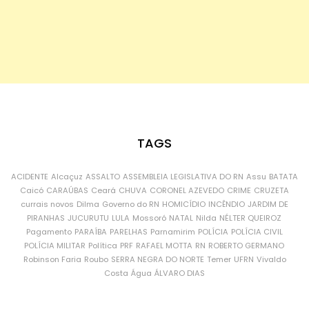
TAGS
ACIDENTE
Alcaçuz
ASSALTO
ASSEMBLEIA LEGISLATIVA DO RN
Assu
BATATA
Caicó
CARAÚBAS
Ceará
CHUVA
CORONEL AZEVEDO
CRIME
CRUZETA
currais novos
Dilma
Governo do RN
HOMICÍDIO
INCÊNDIO
JARDIM DE
PIRANHAS
JUCURUTU
LULA
Mossoró
NATAL
Nilda
NÉLTER QUEIROZ
Pagamento
PARAÍBA
PARELHAS
Parnamirim
POLÍCIA
POLÍCIA CIVIL
POLÍCIA MILITAR
Política
PRF
RAFAEL MOTTA
RN
ROBERTO GERMANO
Robinson Faria
Roubo
SERRA NEGRA DO NORTE
Temer
UFRN
Vivaldo
Costa
Água
ÁLVARO DIAS