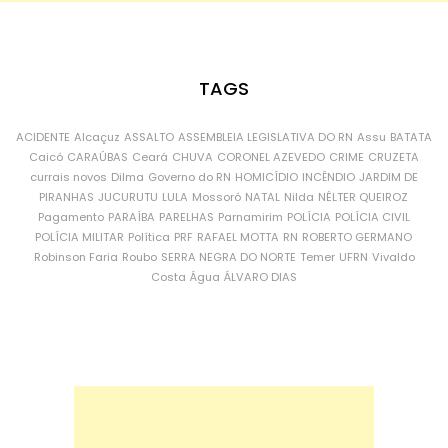
TAGS
ACIDENTE
Alcaçuz
ASSALTO
ASSEMBLEIA LEGISLATIVA DO RN
Assu
BATATA
Caicó
CARAÚBAS
Ceará
CHUVA
CORONEL AZEVEDO
CRIME
CRUZETA
currais novos
Dilma
Governo do RN
HOMICÍDIO
INCÊNDIO
JARDIM DE
PIRANHAS
JUCURUTU
LULA
Mossoró
NATAL
Nilda
NÉLTER QUEIROZ
Pagamento
PARAÍBA
PARELHAS
Parnamirim
POLÍCIA
POLÍCIA CIVIL
POLÍCIA MILITAR
Política
PRF
RAFAEL MOTTA
RN
ROBERTO GERMANO
Robinson Faria
Roubo
SERRA NEGRA DO NORTE
Temer
UFRN
Vivaldo
Costa
Água
ÁLVARO DIAS