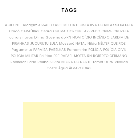
TAGS
ACIDENTE
Alcaçuz
ASSALTO
ASSEMBLEIA LEGISLATIVA DO RN
Assu
BATATA
Caicó
CARAÚBAS
Ceará
CHUVA
CORONEL AZEVEDO
CRIME
CRUZETA
currais novos
Dilma
Governo do RN
HOMICÍDIO
INCÊNDIO
JARDIM DE
PIRANHAS
JUCURUTU
LULA
Mossoró
NATAL
Nilda
NÉLTER QUEIROZ
Pagamento
PARAÍBA
PARELHAS
Parnamirim
POLÍCIA
POLÍCIA CIVIL
POLÍCIA MILITAR
Política
PRF
RAFAEL MOTTA
RN
ROBERTO GERMANO
Robinson Faria
Roubo
SERRA NEGRA DO NORTE
Temer
UFRN
Vivaldo
Costa
Água
ÁLVARO DIAS