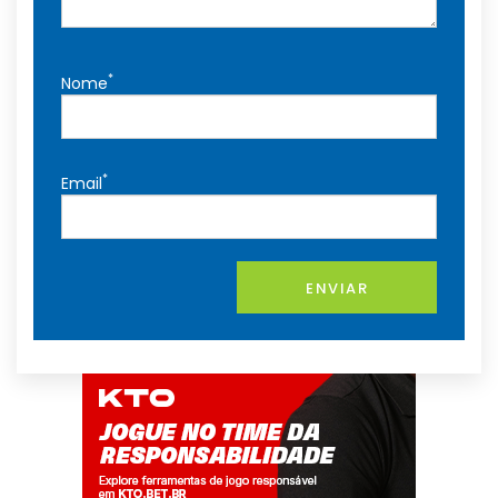
*
Nome
*
Email
ENVIAR