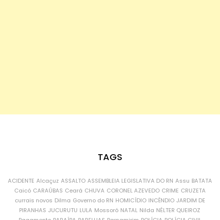
TAGS
ACIDENTE
Alcaçuz
ASSALTO
ASSEMBLEIA LEGISLATIVA DO RN
Assu
BATATA
Caicó
CARAÚBAS
Ceará
CHUVA
CORONEL AZEVEDO
CRIME
CRUZETA
currais novos
Dilma
Governo do RN
HOMICÍDIO
INCÊNDIO
JARDIM DE
PIRANHAS
JUCURUTU
LULA
Mossoró
NATAL
Nilda
NÉLTER QUEIROZ
Pagamento
PARAÍBA
PARELHAS
Parnamirim
POLÍCIA
POLÍCIA CIVIL