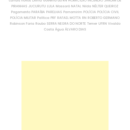
currais novos
Dilma
Governo do RN
HOMICÍDIO
INCÊNDIO
JARDIM DE
PIRANHAS
JUCURUTU
LULA
Mossoró
NATAL
Nilda
NÉLTER QUEIROZ
Pagamento
PARAÍBA
PARELHAS
Parnamirim
POLÍCIA
POLÍCIA CIVIL
POLÍCIA MILITAR
Política
PRF
RAFAEL MOTTA
RN
ROBERTO GERMANO
Robinson Faria
Roubo
SERRA NEGRA DO NORTE
Temer
UFRN
Vivaldo
Costa
Água
ÁLVARO DIAS