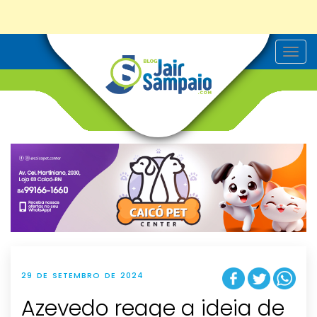
T
o
g
g
l
e
n
a
v
i
g
a
t
i
o
n
29 DE SETEMBRO DE 2024
Azevedo reage a ideia de