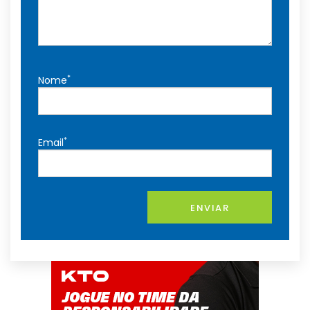
*
Nome
*
Email
ENVIAR