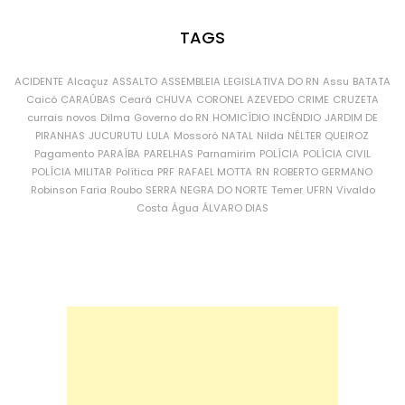
TAGS
ACIDENTE
Alcaçuz
ASSALTO
ASSEMBLEIA LEGISLATIVA DO RN
Assu
BATATA
Caicó
CARAÚBAS
Ceará
CHUVA
CORONEL AZEVEDO
CRIME
CRUZETA
currais novos
Dilma
Governo do RN
HOMICÍDIO
INCÊNDIO
JARDIM DE
PIRANHAS
JUCURUTU
LULA
Mossoró
NATAL
Nilda
NÉLTER QUEIROZ
Pagamento
PARAÍBA
PARELHAS
Parnamirim
POLÍCIA
POLÍCIA CIVIL
POLÍCIA MILITAR
Política
PRF
RAFAEL MOTTA
RN
ROBERTO GERMANO
Robinson Faria
Roubo
SERRA NEGRA DO NORTE
Temer
UFRN
Vivaldo
Costa
Água
ÁLVARO DIAS