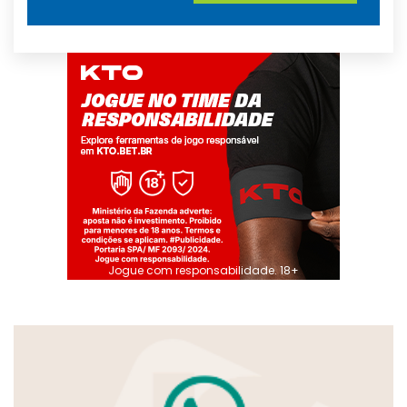
Jogue com responsabilidade. 18+