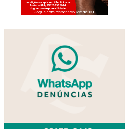
Jogue com responsabilidade. 18+