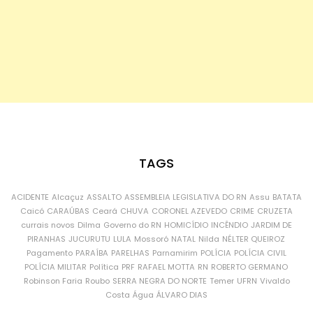
TAGS
ACIDENTE
Alcaçuz
ASSALTO
ASSEMBLEIA LEGISLATIVA DO RN
Assu
BATATA
Caicó
CARAÚBAS
Ceará
CHUVA
CORONEL AZEVEDO
CRIME
CRUZETA
currais novos
Dilma
Governo do RN
HOMICÍDIO
INCÊNDIO
JARDIM DE
PIRANHAS
JUCURUTU
LULA
Mossoró
NATAL
Nilda
NÉLTER QUEIROZ
Pagamento
PARAÍBA
PARELHAS
Parnamirim
POLÍCIA
POLÍCIA CIVIL
POLÍCIA MILITAR
Política
PRF
RAFAEL MOTTA
RN
ROBERTO GERMANO
Robinson Faria
Roubo
SERRA NEGRA DO NORTE
Temer
UFRN
Vivaldo
Costa
Água
ÁLVARO DIAS