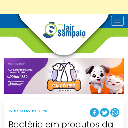
T
o
g
g
l
e
n
a
v
i
g
a
t
i
o
n
15 DE MAIO DE 2026
Bactéria em produtos da