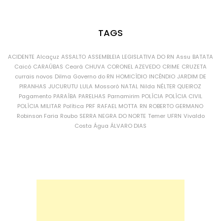
TAGS
ACIDENTE
Alcaçuz
ASSALTO
ASSEMBLEIA LEGISLATIVA DO RN
Assu
BATATA
Caicó
CARAÚBAS
Ceará
CHUVA
CORONEL AZEVEDO
CRIME
CRUZETA
currais novos
Dilma
Governo do RN
HOMICÍDIO
INCÊNDIO
JARDIM DE
PIRANHAS
JUCURUTU
LULA
Mossoró
NATAL
Nilda
NÉLTER QUEIROZ
Pagamento
PARAÍBA
PARELHAS
Parnamirim
POLÍCIA
POLÍCIA CIVIL
POLÍCIA MILITAR
Política
PRF
RAFAEL MOTTA
RN
ROBERTO GERMANO
Robinson Faria
Roubo
SERRA NEGRA DO NORTE
Temer
UFRN
Vivaldo
Costa
Água
ÁLVARO DIAS