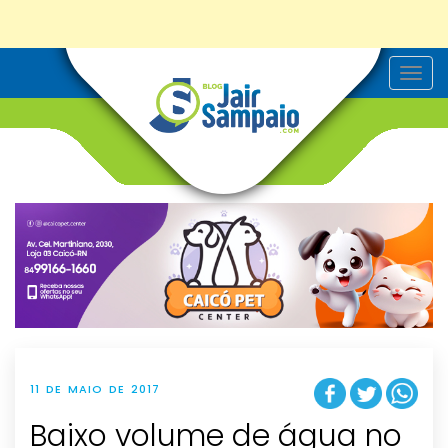
T
o
g
g
l
e
n
a
v
i
g
a
t
i
o
n
11 DE MAIO DE 2017
Baixo volume de água no