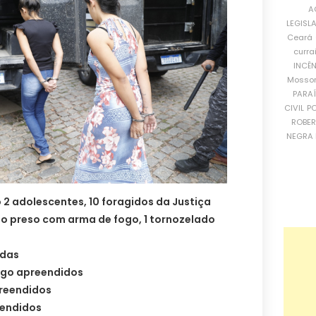
A
LEGISL
Ceará
curra
INCÊ
Mosso
PARA
CIVIL
PO
ROBE
NEGRA 
 2 adolescentes, 10 foragidos da Justiça
do preso com arma de fogo, 1 tornozelado
idas
ogo apreendidos
preendidos
eendidos