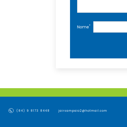
*
Nome
(84) 9 8173 8448
jairsampaio2@hotmail.com