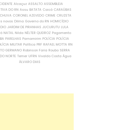
CIDENTE
Alcaçuz
ASSALTO
ASSEMBLEIA
ATIVA DO RN
Assu
BATATA
Caicó
CARAÚBAS
CHUVA
CORONEL AZEVEDO
CRIME
CRUZETA
is novos
Dilma
Governo do RN
HOMICÍDIO
NDIO
JARDIM DE PIRANHAS
JUCURUTU
LULA
ró
NATAL
Nilda
NÉLTER QUEIROZ
Pagamento
ÍBA
PARELHAS
Parnamirim
POLÍCIA
POLÍCIA
LÍCIA MILITAR
Política
PRF
RAFAEL MOTTA
RN
RTO GERMANO
Robinson Faria
Roubo
SERRA
DO NORTE
Temer
UFRN
Vivaldo Costa
Água
ÁLVARO DIAS