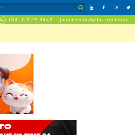
(84) 9 8173 8448
jairsampaio2@hotmail.com