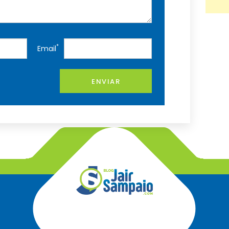
*
Email
ENVIAR