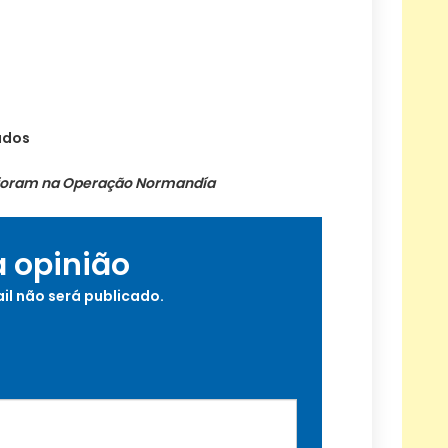
ados
7 foram na Operação Normandía
a opinião
il não será publicado.