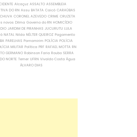
CIDENTE
Alcaçuz
ASSALTO
ASSEMBLEIA
ATIVA DO RN
Assu
BATATA
Caicó
CARAÚBAS
CHUVA
CORONEL AZEVEDO
CRIME
CRUZETA
is novos
Dilma
Governo do RN
HOMICÍDIO
NDIO
JARDIM DE PIRANHAS
JUCURUTU
LULA
ró
NATAL
Nilda
NÉLTER QUEIROZ
Pagamento
ÍBA
PARELHAS
Parnamirim
POLÍCIA
POLÍCIA
LÍCIA MILITAR
Política
PRF
RAFAEL MOTTA
RN
RTO GERMANO
Robinson Faria
Roubo
SERRA
DO NORTE
Temer
UFRN
Vivaldo Costa
Água
ÁLVARO DIAS