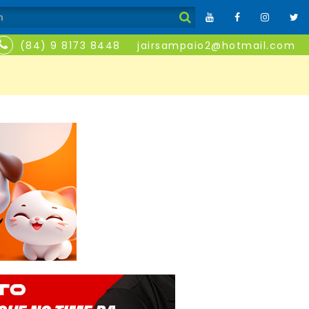
(84) 9 8173 8448
jairsampaio2@hotmail.com