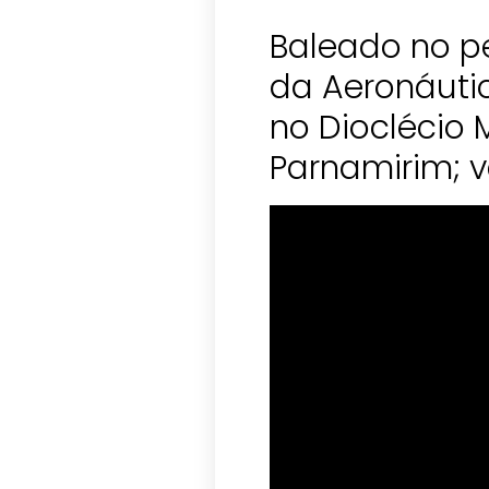
Baleado no p
da Aeronáutic
no Dioclécio
Parnamirim; v