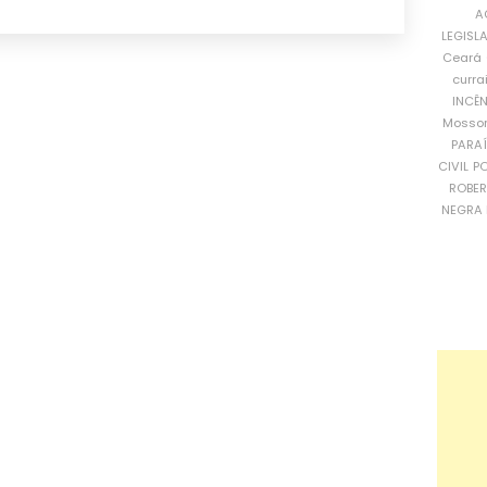
A
LEGISL
Ceará
curra
INCÊ
Mosso
PARA
CIVIL
PO
ROBE
NEGRA 