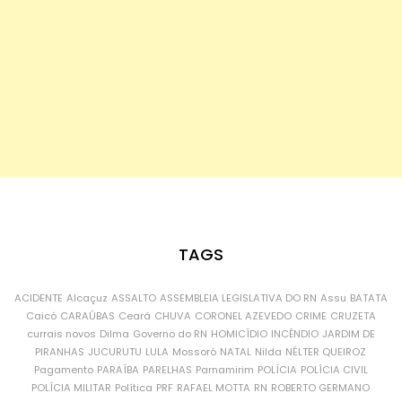
TAGS
ACIDENTE
Alcaçuz
ASSALTO
ASSEMBLEIA LEGISLATIVA DO RN
Assu
BATATA
Caicó
CARAÚBAS
Ceará
CHUVA
CORONEL AZEVEDO
CRIME
CRUZETA
currais novos
Dilma
Governo do RN
HOMICÍDIO
INCÊNDIO
JARDIM DE
PIRANHAS
JUCURUTU
LULA
Mossoró
NATAL
Nilda
NÉLTER QUEIROZ
Pagamento
PARAÍBA
PARELHAS
Parnamirim
POLÍCIA
POLÍCIA CIVIL
POLÍCIA MILITAR
Política
PRF
RAFAEL MOTTA
RN
ROBERTO GERMANO