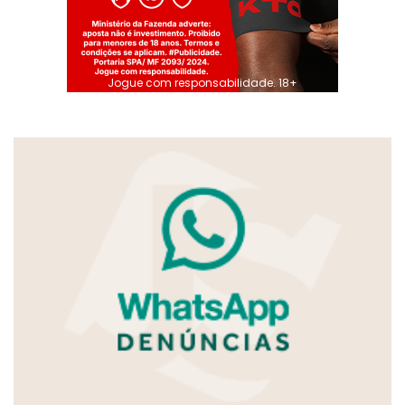
Jogue com responsabilidade. 18+