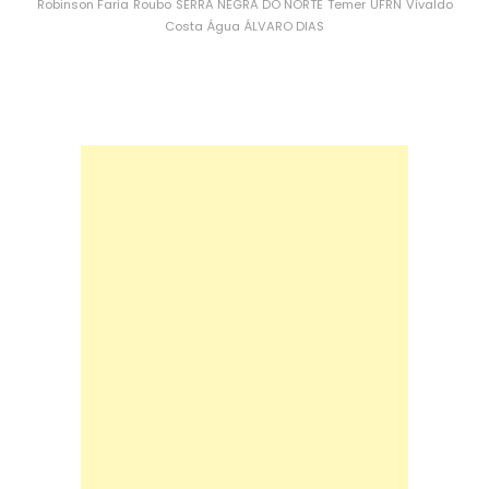
Robinson Faria
Roubo
SERRA NEGRA DO NORTE
Temer
UFRN
Vivaldo
Costa
Água
ÁLVARO DIAS