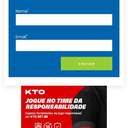
*
Nome
*
Email
ENVIAR