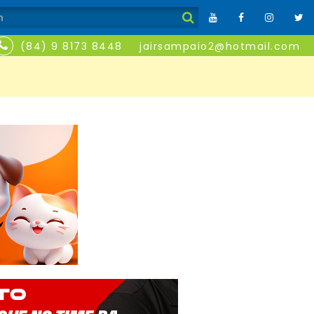
(84) 9 8173 8448
jairsampaio2@hotmail.com