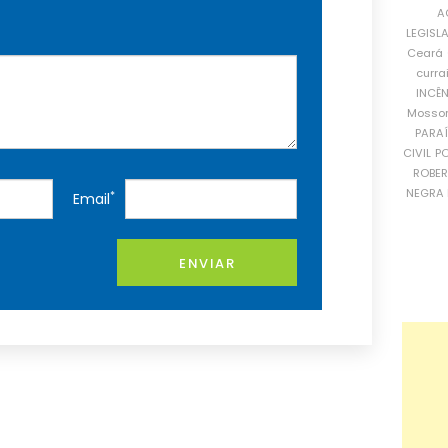
A
LEGISL
Ceará
curra
INCÊ
Mosso
PARA
CIVIL
PO
ROBE
NEGRA 
*
Email
ENVIAR