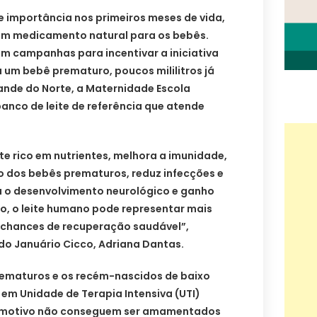
e importância nos primeiros meses de vida,
m medicamento natural para os bebês.
am campanhas para incentivar a iniciativa
a um bebê prematuro, poucos mililitros já
ande do Norte, a Maternidade Escola
anco de leite de referência que atende
nte rico em nutrientes, melhora a imunidade,
o dos bebês prematuros, reduz infecções e
a o desenvolvimento neurológico e ganho
o, o leite humano pode representar mais
s chances de recuperação saudável”,
do Januário Cicco, Adriana Dantas.
prematuros e os recém-nascidos de baixo
em Unidade de Terapia Intensiva (UTI)
m motivo não conseguem ser amamentados