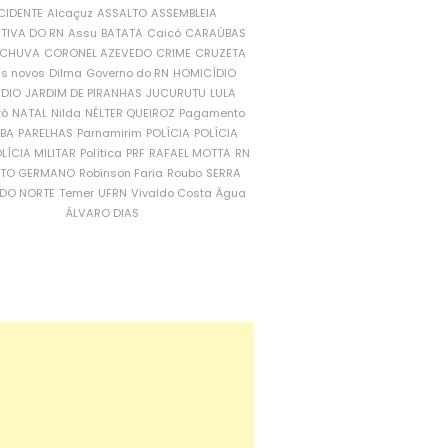
CIDENTE
Alcaçuz
ASSALTO
ASSEMBLEIA
ATIVA DO RN
Assu
BATATA
Caicó
CARAÚBAS
CHUVA
CORONEL AZEVEDO
CRIME
CRUZETA
is novos
Dilma
Governo do RN
HOMICÍDIO
NDIO
JARDIM DE PIRANHAS
JUCURUTU
LULA
ró
NATAL
Nilda
NÉLTER QUEIROZ
Pagamento
ÍBA
PARELHAS
Parnamirim
POLÍCIA
POLÍCIA
LÍCIA MILITAR
Política
PRF
RAFAEL MOTTA
RN
RTO GERMANO
Robinson Faria
Roubo
SERRA
DO NORTE
Temer
UFRN
Vivaldo Costa
Água
ÁLVARO DIAS