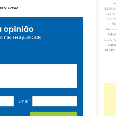
A
e S. Paulo
LEGISL
Ceará
curra
INCÊ
a opinião
Mosso
PARA
il não será publicado.
CIVIL
PO
ROBE
NEGRA 
*
Email