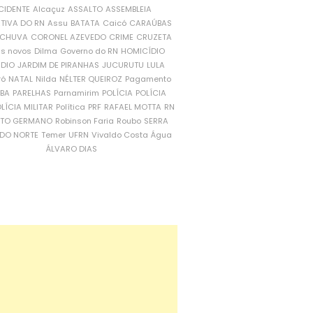
CIDENTE
Alcaçuz
ASSALTO
ASSEMBLEIA
ATIVA DO RN
Assu
BATATA
Caicó
CARAÚBAS
CHUVA
CORONEL AZEVEDO
CRIME
CRUZETA
is novos
Dilma
Governo do RN
HOMICÍDIO
NDIO
JARDIM DE PIRANHAS
JUCURUTU
LULA
ró
NATAL
Nilda
NÉLTER QUEIROZ
Pagamento
ÍBA
PARELHAS
Parnamirim
POLÍCIA
POLÍCIA
LÍCIA MILITAR
Política
PRF
RAFAEL MOTTA
RN
RTO GERMANO
Robinson Faria
Roubo
SERRA
DO NORTE
Temer
UFRN
Vivaldo Costa
Água
ÁLVARO DIAS