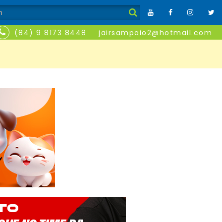
(84) 9 8173 8448
jairsampaio2@hotmail.com