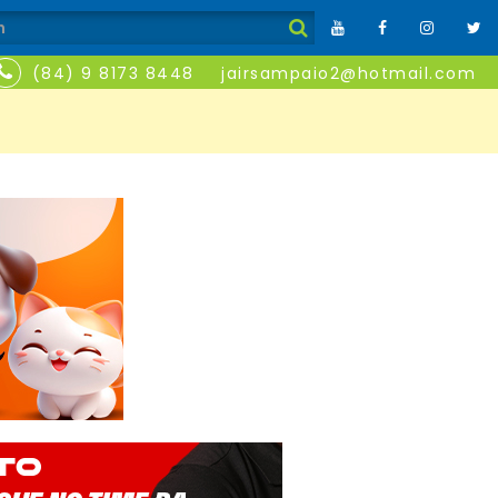
(84) 9 8173 8448
jairsampaio2@hotmail.com