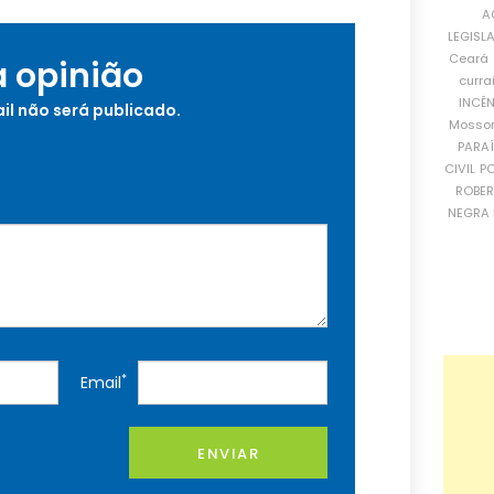
A
LEGISL
Ceará
a opinião
curra
INCÊ
il não será publicado.
Mosso
PARA
CIVIL
PO
ROBE
NEGRA 
*
Email
ENVIAR