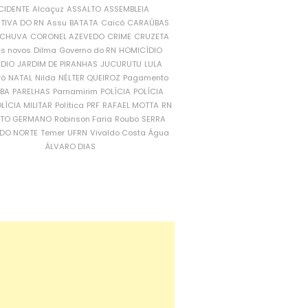
CIDENTE
Alcaçuz
ASSALTO
ASSEMBLEIA
ATIVA DO RN
Assu
BATATA
Caicó
CARAÚBAS
CHUVA
CORONEL AZEVEDO
CRIME
CRUZETA
is novos
Dilma
Governo do RN
HOMICÍDIO
NDIO
JARDIM DE PIRANHAS
JUCURUTU
LULA
ró
NATAL
Nilda
NÉLTER QUEIROZ
Pagamento
ÍBA
PARELHAS
Parnamirim
POLÍCIA
POLÍCIA
LÍCIA MILITAR
Política
PRF
RAFAEL MOTTA
RN
RTO GERMANO
Robinson Faria
Roubo
SERRA
DO NORTE
Temer
UFRN
Vivaldo Costa
Água
ÁLVARO DIAS