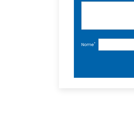
*
Nome