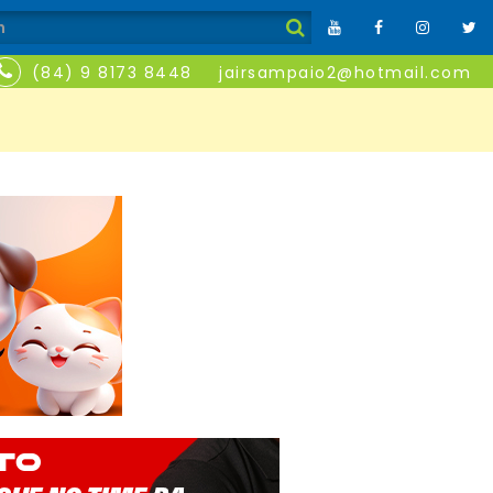
(84) 9 8173 8448
jairsampaio2@hotmail.com