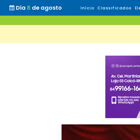
Dia
8
de agosto
Início
Classificados
El