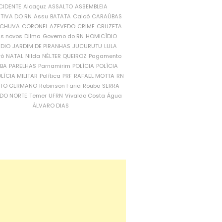
CIDENTE
Alcaçuz
ASSALTO
ASSEMBLEIA
ATIVA DO RN
Assu
BATATA
Caicó
CARAÚBAS
CHUVA
CORONEL AZEVEDO
CRIME
CRUZETA
is novos
Dilma
Governo do RN
HOMICÍDIO
NDIO
JARDIM DE PIRANHAS
JUCURUTU
LULA
ró
NATAL
Nilda
NÉLTER QUEIROZ
Pagamento
ÍBA
PARELHAS
Parnamirim
POLÍCIA
POLÍCIA
LÍCIA MILITAR
Política
PRF
RAFAEL MOTTA
RN
RTO GERMANO
Robinson Faria
Roubo
SERRA
DO NORTE
Temer
UFRN
Vivaldo Costa
Água
ÁLVARO DIAS