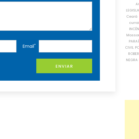
A
LEGISL
Ceará
curra
INCÊ
Mosso
PARA
*
Email
CIVIL
PO
ROBE
NEGRA 
ENVIAR