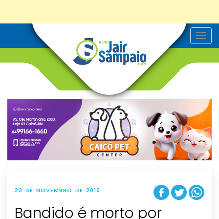
T
o
g
g
l
e
n
a
v
i
g
a
t
i
o
n
23 DE NOVEMBRO DE 2016
Bandido é morto por