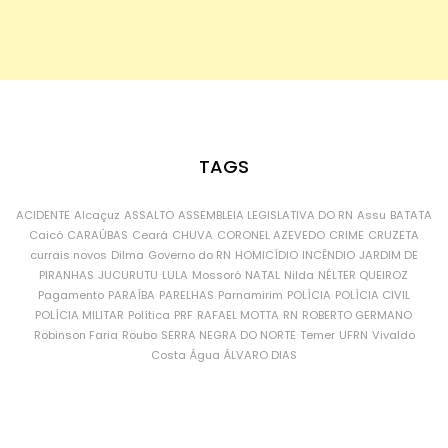
TAGS
ACIDENTE
Alcaçuz
ASSALTO
ASSEMBLEIA LEGISLATIVA DO RN
Assu
BATATA
Caicó
CARAÚBAS
Ceará
CHUVA
CORONEL AZEVEDO
CRIME
CRUZETA
currais novos
Dilma
Governo do RN
HOMICÍDIO
INCÊNDIO
JARDIM DE
PIRANHAS
JUCURUTU
LULA
Mossoró
NATAL
Nilda
NÉLTER QUEIROZ
Pagamento
PARAÍBA
PARELHAS
Parnamirim
POLÍCIA
POLÍCIA CIVIL
POLÍCIA MILITAR
Política
PRF
RAFAEL MOTTA
RN
ROBERTO GERMANO
Robinson Faria
Roubo
SERRA NEGRA DO NORTE
Temer
UFRN
Vivaldo
Costa
Água
ÁLVARO DIAS