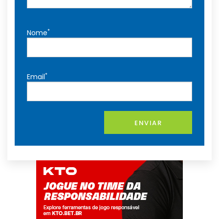
*
Nome
*
Email
ENVIAR