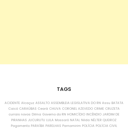
TAGS
ACIDENTE
Alcaçuz
ASSALTO
ASSEMBLEIA LEGISLATIVA DO RN
Assu
BATATA
Caicó
CARAÚBAS
Ceará
CHUVA
CORONEL AZEVEDO
CRIME
CRUZETA
currais novos
Dilma
Governo do RN
HOMICÍDIO
INCÊNDIO
JARDIM DE
PIRANHAS
JUCURUTU
LULA
Mossoró
NATAL
Nilda
NÉLTER QUEIROZ
Pagamento
PARAÍBA
PARELHAS
Parnamirim
POLÍCIA
POLÍCIA CIVIL