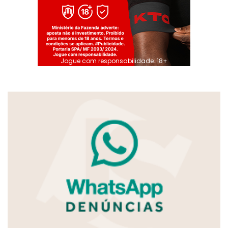
Jogue com responsabilidade. 18+