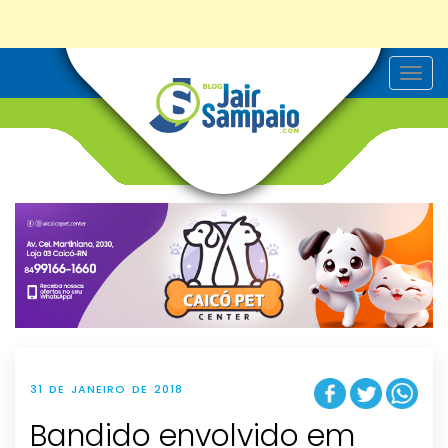
T
o
g
g
l
e
n
a
v
i
g
a
t
i
o
n
31 DE JANEIRO DE 2018
Bandido envolvido em