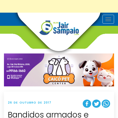
T
o
g
g
l
e
n
a
v
i
g
a
t
i
o
n
26 DE OUTUBRO DE 2017
Bandidos armados e