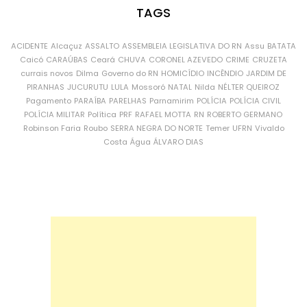
TAGS
ACIDENTE
Alcaçuz
ASSALTO
ASSEMBLEIA LEGISLATIVA DO RN
Assu
BATATA
Caicó
CARAÚBAS
Ceará
CHUVA
CORONEL AZEVEDO
CRIME
CRUZETA
currais novos
Dilma
Governo do RN
HOMICÍDIO
INCÊNDIO
JARDIM DE
PIRANHAS
JUCURUTU
LULA
Mossoró
NATAL
Nilda
NÉLTER QUEIROZ
Pagamento
PARAÍBA
PARELHAS
Parnamirim
POLÍCIA
POLÍCIA CIVIL
POLÍCIA MILITAR
Política
PRF
RAFAEL MOTTA
RN
ROBERTO GERMANO
Robinson Faria
Roubo
SERRA NEGRA DO NORTE
Temer
UFRN
Vivaldo
Costa
Água
ÁLVARO DIAS