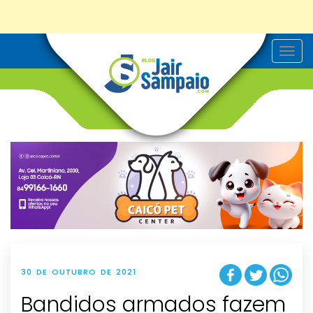
T
o
g
g
l
e
n
a
v
i
g
a
t
i
o
n
30 DE OUTUBRO DE 2021
Bandidos armados fazem