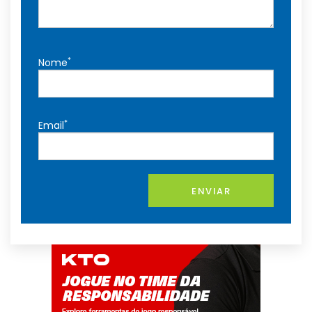
*
Nome
*
Email
ENVIAR