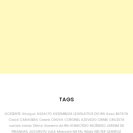
TAGS
ACIDENTE
Alcaçuz
ASSALTO
ASSEMBLEIA LEGISLATIVA DO RN
Assu
BATATA
Caicó
CARAÚBAS
Ceará
CHUVA
CORONEL AZEVEDO
CRIME
CRUZETA
currais novos
Dilma
Governo do RN
HOMICÍDIO
INCÊNDIO
JARDIM DE
PIRANHAS
JUCURUTU
LULA
Mossoró
NATAL
Nilda
NÉLTER QUEIROZ