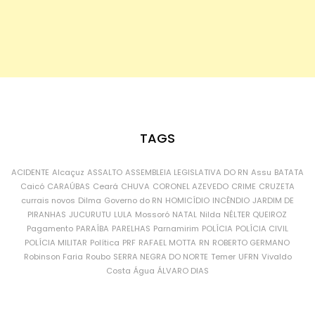
TAGS
ACIDENTE
Alcaçuz
ASSALTO
ASSEMBLEIA LEGISLATIVA DO RN
Assu
BATATA
Caicó
CARAÚBAS
Ceará
CHUVA
CORONEL AZEVEDO
CRIME
CRUZETA
currais novos
Dilma
Governo do RN
HOMICÍDIO
INCÊNDIO
JARDIM DE
PIRANHAS
JUCURUTU
LULA
Mossoró
NATAL
Nilda
NÉLTER QUEIROZ
Pagamento
PARAÍBA
PARELHAS
Parnamirim
POLÍCIA
POLÍCIA CIVIL
POLÍCIA MILITAR
Política
PRF
RAFAEL MOTTA
RN
ROBERTO GERMANO
Robinson Faria
Roubo
SERRA NEGRA DO NORTE
Temer
UFRN
Vivaldo
Costa
Água
ÁLVARO DIAS