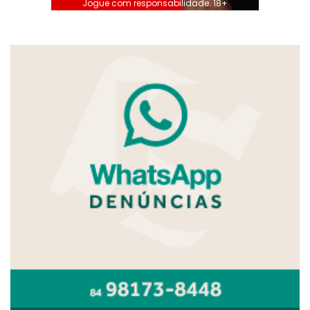
Jogue com responsabilidade. 18+