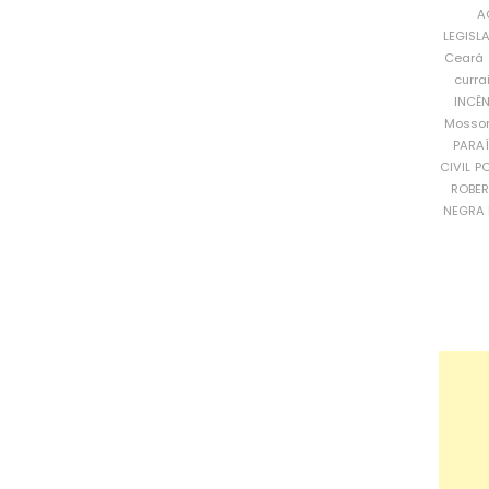
A
LEGISL
Ceará
curra
INCÊ
Mosso
PARA
CIVIL
PO
ROBE
NEGRA 