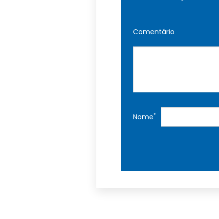
Comentário
*
Nome