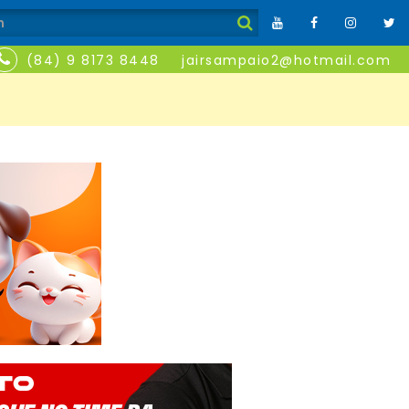
(84) 9 8173 8448
jairsampaio2@hotmail.com