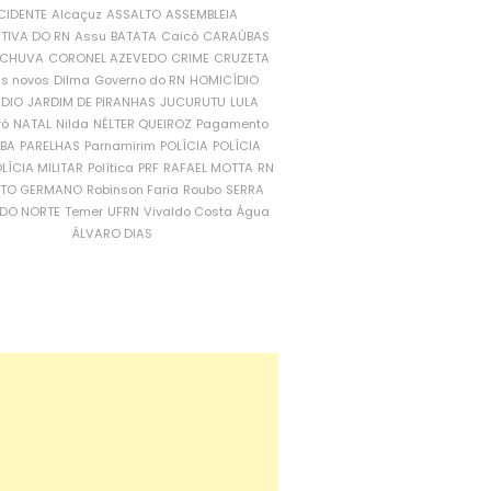
CIDENTE
Alcaçuz
ASSALTO
ASSEMBLEIA
ATIVA DO RN
Assu
BATATA
Caicó
CARAÚBAS
CHUVA
CORONEL AZEVEDO
CRIME
CRUZETA
is novos
Dilma
Governo do RN
HOMICÍDIO
NDIO
JARDIM DE PIRANHAS
JUCURUTU
LULA
ró
NATAL
Nilda
NÉLTER QUEIROZ
Pagamento
ÍBA
PARELHAS
Parnamirim
POLÍCIA
POLÍCIA
LÍCIA MILITAR
Política
PRF
RAFAEL MOTTA
RN
RTO GERMANO
Robinson Faria
Roubo
SERRA
DO NORTE
Temer
UFRN
Vivaldo Costa
Água
ÁLVARO DIAS