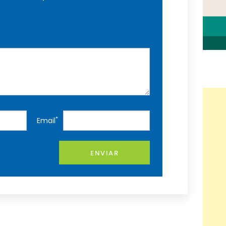
*
Email
ENVIAR