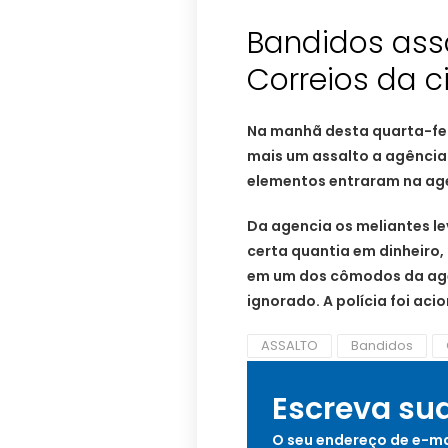
Bandidos ass
Correios da c
Na manhã desta quarta-fei
mais um assalto a agência 
elementos entraram na ag
Da agencia os meliantes l
certa quantia em dinheiro,
em um dos cômodos da age
ignorado. A polícia foi aci
ASSALTO
Bandidos
Escreva su
O seu endereço de e-ma