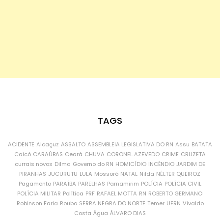
TAGS
ACIDENTE
Alcaçuz
ASSALTO
ASSEMBLEIA LEGISLATIVA DO RN
Assu
BATATA
Caicó
CARAÚBAS
Ceará
CHUVA
CORONEL AZEVEDO
CRIME
CRUZETA
currais novos
Dilma
Governo do RN
HOMICÍDIO
INCÊNDIO
JARDIM DE
PIRANHAS
JUCURUTU
LULA
Mossoró
NATAL
Nilda
NÉLTER QUEIROZ
Pagamento
PARAÍBA
PARELHAS
Parnamirim
POLÍCIA
POLÍCIA CIVIL
POLÍCIA MILITAR
Política
PRF
RAFAEL MOTTA
RN
ROBERTO GERMANO
Robinson Faria
Roubo
SERRA NEGRA DO NORTE
Temer
UFRN
Vivaldo
Costa
Água
ÁLVARO DIAS