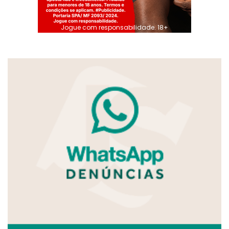
Jogue com responsabilidade. 18+