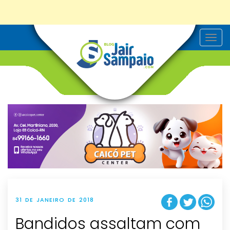
T
o
g
g
l
e
n
a
v
i
g
a
t
i
o
n
31 DE JANEIRO DE 2018
Bandidos assaltam com