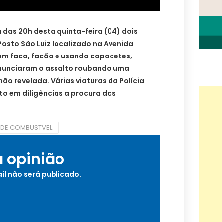
a das 20h desta quinta-feira (04) dois
osto São Luiz localizado na Avenida
om faca, facão e usando capacetes,
anunciaram o assalto roubando uma
não revelada. Várias viaturas da Polícia
to em diligências a procura dos
O DE COMBUSTVEL
a opinião
il não será publicado.