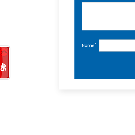
*
Nome