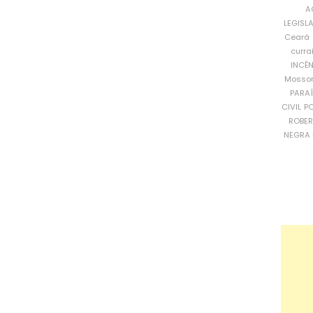
A
LEGISL
Ceará
curra
INCÊ
Mosso
PARA
CIVIL
PO
ROBE
NEGRA 