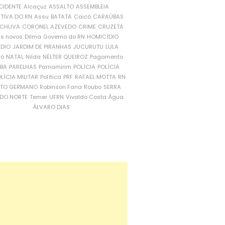
CIDENTE
Alcaçuz
ASSALTO
ASSEMBLEIA
ATIVA DO RN
Assu
BATATA
Caicó
CARAÚBAS
CHUVA
CORONEL AZEVEDO
CRIME
CRUZETA
is novos
Dilma
Governo do RN
HOMICÍDIO
NDIO
JARDIM DE PIRANHAS
JUCURUTU
LULA
ró
NATAL
Nilda
NÉLTER QUEIROZ
Pagamento
ÍBA
PARELHAS
Parnamirim
POLÍCIA
POLÍCIA
LÍCIA MILITAR
Política
PRF
RAFAEL MOTTA
RN
RTO GERMANO
Robinson Faria
Roubo
SERRA
DO NORTE
Temer
UFRN
Vivaldo Costa
Água
ÁLVARO DIAS