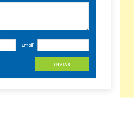
*
Email
ENVIAR