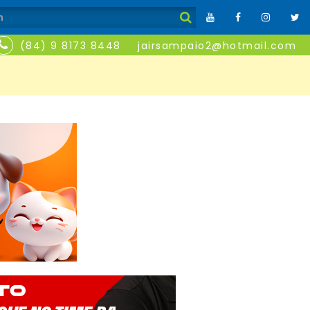
(84) 9 8173 8448
jairsampaio2@hotmail.com