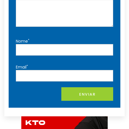
*
Nome
*
Email
ENVIAR