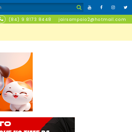
(84) 9 8173 8448
jairsampaio2@hotmail.com