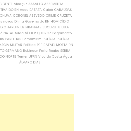
CIDENTE
Alcaçuz
ASSALTO
ASSEMBLEIA
ATIVA DO RN
Assu
BATATA
Caicó
CARAÚBAS
CHUVA
CORONEL AZEVEDO
CRIME
CRUZETA
is novos
Dilma
Governo do RN
HOMICÍDIO
NDIO
JARDIM DE PIRANHAS
JUCURUTU
LULA
ró
NATAL
Nilda
NÉLTER QUEIROZ
Pagamento
ÍBA
PARELHAS
Parnamirim
POLÍCIA
POLÍCIA
LÍCIA MILITAR
Política
PRF
RAFAEL MOTTA
RN
RTO GERMANO
Robinson Faria
Roubo
SERRA
DO NORTE
Temer
UFRN
Vivaldo Costa
Água
ÁLVARO DIAS