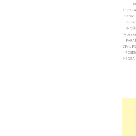
A
LEGISL
Ceará
curra
INCÊ
Mosso
PARA
CIVIL
PO
ROBE
NEGRA 