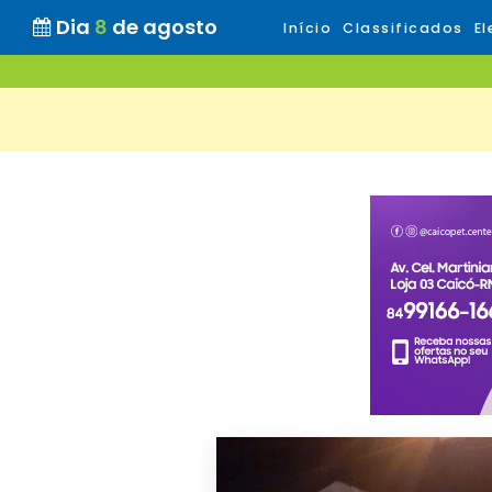
Dia
8
de agosto
Início
Classificados
El