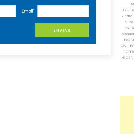
A
LEGISL
*
Email
Ceará
curra
INCÊ
ENVIAR
Mosso
PARA
CIVIL
PO
ROBE
NEGRA 