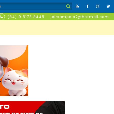
(84) 9 8173 8448
jairsampaio2@hotmail.com