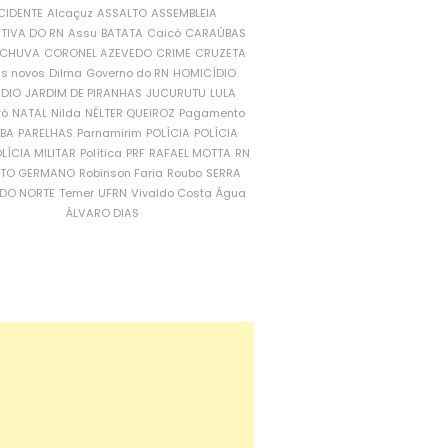
CIDENTE
Alcaçuz
ASSALTO
ASSEMBLEIA
ATIVA DO RN
Assu
BATATA
Caicó
CARAÚBAS
CHUVA
CORONEL AZEVEDO
CRIME
CRUZETA
is novos
Dilma
Governo do RN
HOMICÍDIO
NDIO
JARDIM DE PIRANHAS
JUCURUTU
LULA
ró
NATAL
Nilda
NÉLTER QUEIROZ
Pagamento
ÍBA
PARELHAS
Parnamirim
POLÍCIA
POLÍCIA
LÍCIA MILITAR
Política
PRF
RAFAEL MOTTA
RN
RTO GERMANO
Robinson Faria
Roubo
SERRA
DO NORTE
Temer
UFRN
Vivaldo Costa
Água
ÁLVARO DIAS