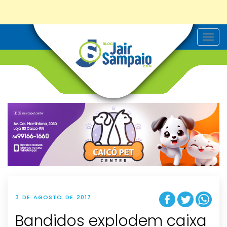
T
o
g
g
l
e
n
a
v
i
g
a
t
i
o
n
3 DE AGOSTO DE 2017
Bandidos explodem caixa