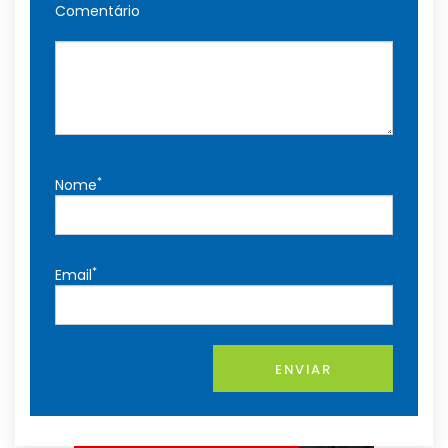
Comentário
*
Nome
*
Email
ENVIAR