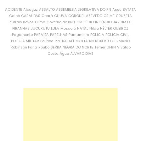
ACIDENTE
Alcaçuz
ASSALTO
ASSEMBLEIA LEGISLATIVA DO RN
Assu
BATATA
Caicó
CARAÚBAS
Ceará
CHUVA
CORONEL AZEVEDO
CRIME
CRUZETA
currais novos
Dilma
Governo do RN
HOMICÍDIO
INCÊNDIO
JARDIM DE
PIRANHAS
JUCURUTU
LULA
Mossoró
NATAL
Nilda
NÉLTER QUEIROZ
Pagamento
PARAÍBA
PARELHAS
Parnamirim
POLÍCIA
POLÍCIA CIVIL
POLÍCIA MILITAR
Política
PRF
RAFAEL MOTTA
RN
ROBERTO GERMANO
Robinson Faria
Roubo
SERRA NEGRA DO NORTE
Temer
UFRN
Vivaldo
Costa
Água
ÁLVARO DIAS