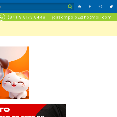
(84) 9 8173 8448
jairsampaio2@hotmail.com