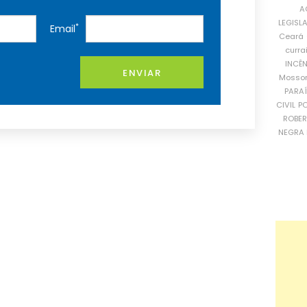
A
LEGISL
*
Email
Ceará
curra
INCÊ
ENVIAR
Mosso
PARA
CIVIL
PO
ROBE
NEGRA 