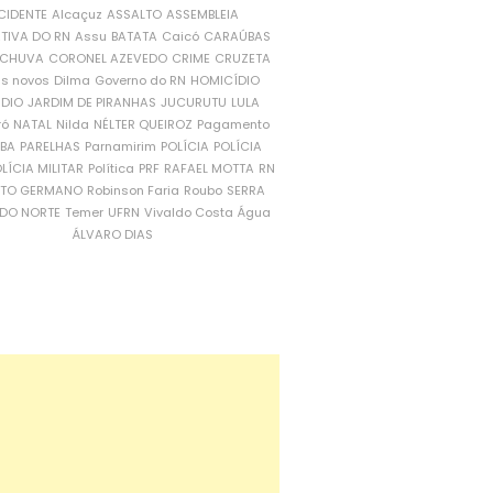
CIDENTE
Alcaçuz
ASSALTO
ASSEMBLEIA
ATIVA DO RN
Assu
BATATA
Caicó
CARAÚBAS
CHUVA
CORONEL AZEVEDO
CRIME
CRUZETA
is novos
Dilma
Governo do RN
HOMICÍDIO
NDIO
JARDIM DE PIRANHAS
JUCURUTU
LULA
ró
NATAL
Nilda
NÉLTER QUEIROZ
Pagamento
ÍBA
PARELHAS
Parnamirim
POLÍCIA
POLÍCIA
LÍCIA MILITAR
Política
PRF
RAFAEL MOTTA
RN
RTO GERMANO
Robinson Faria
Roubo
SERRA
DO NORTE
Temer
UFRN
Vivaldo Costa
Água
ÁLVARO DIAS