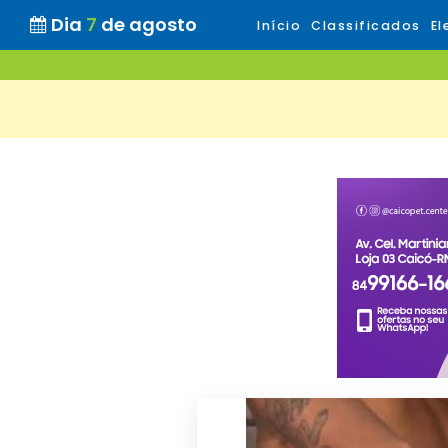
Dia
7
de agosto
Início
Classificados
El