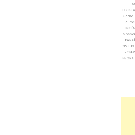
A
LEGISL
Ceará
curra
INCÊ
Mosso
PARA
CIVIL
PO
ROBE
NEGRA 