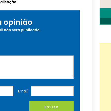
ralisação.
a opinião
il não será publicado.
*
Email
ENVIAR