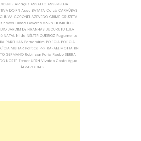
CIDENTE
Alcaçuz
ASSALTO
ASSEMBLEIA
ATIVA DO RN
Assu
BATATA
Caicó
CARAÚBAS
CHUVA
CORONEL AZEVEDO
CRIME
CRUZETA
is novos
Dilma
Governo do RN
HOMICÍDIO
NDIO
JARDIM DE PIRANHAS
JUCURUTU
LULA
ró
NATAL
Nilda
NÉLTER QUEIROZ
Pagamento
ÍBA
PARELHAS
Parnamirim
POLÍCIA
POLÍCIA
LÍCIA MILITAR
Política
PRF
RAFAEL MOTTA
RN
RTO GERMANO
Robinson Faria
Roubo
SERRA
DO NORTE
Temer
UFRN
Vivaldo Costa
Água
ÁLVARO DIAS