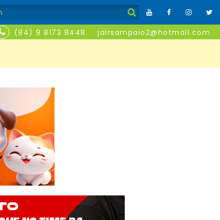
(84) 9 8173 8448
jairsampaio2@hotmail.com