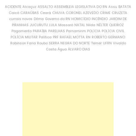
ACIDENTE
Alcaçuz
ASSALTO
ASSEMBLEIA LEGISLATIVA DO RN
Assu
BATATA
Caicó
CARAÚBAS
Ceará
CHUVA
CORONEL AZEVEDO
CRIME
CRUZETA
currais novos
Dilma
Governo do RN
HOMICÍDIO
INCÊNDIO
JARDIM DE
PIRANHAS
JUCURUTU
LULA
Mossoró
NATAL
Nilda
NÉLTER QUEIROZ
Pagamento
PARAÍBA
PARELHAS
Parnamirim
POLÍCIA
POLÍCIA CIVIL
POLÍCIA MILITAR
Política
PRF
RAFAEL MOTTA
RN
ROBERTO GERMANO
Robinson Faria
Roubo
SERRA NEGRA DO NORTE
Temer
UFRN
Vivaldo
Costa
Água
ÁLVARO DIAS