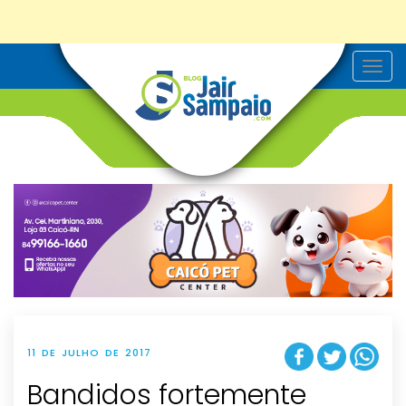
T
o
g
g
l
e
n
a
v
i
g
a
t
i
o
n
11 DE JULHO DE 2017
Bandidos fortemente