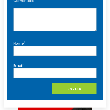
Comentário
*
Nome
*
Email
ENVIAR