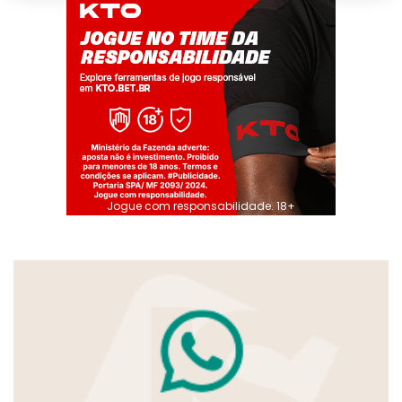
Jogue com responsabilidade. 18+