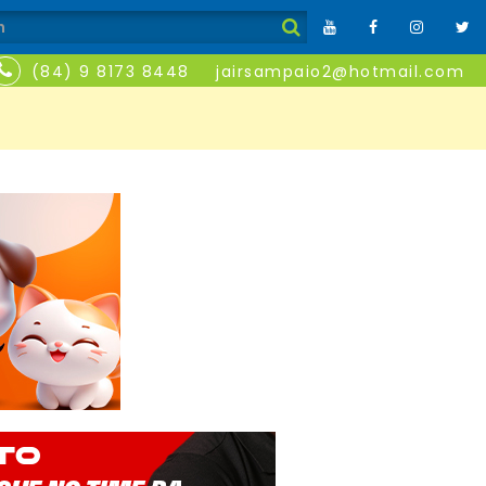
(84) 9 8173 8448
jairsampaio2@hotmail.com