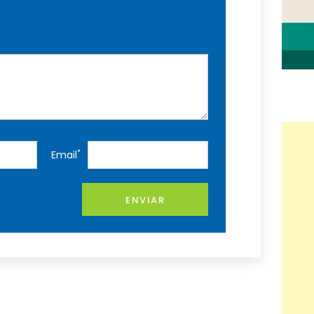
*
Email
ENVIAR