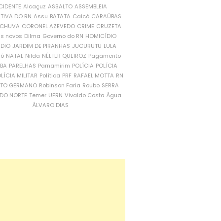
CIDENTE
Alcaçuz
ASSALTO
ASSEMBLEIA
ATIVA DO RN
Assu
BATATA
Caicó
CARAÚBAS
CHUVA
CORONEL AZEVEDO
CRIME
CRUZETA
is novos
Dilma
Governo do RN
HOMICÍDIO
NDIO
JARDIM DE PIRANHAS
JUCURUTU
LULA
ró
NATAL
Nilda
NÉLTER QUEIROZ
Pagamento
ÍBA
PARELHAS
Parnamirim
POLÍCIA
POLÍCIA
LÍCIA MILITAR
Política
PRF
RAFAEL MOTTA
RN
RTO GERMANO
Robinson Faria
Roubo
SERRA
DO NORTE
Temer
UFRN
Vivaldo Costa
Água
ÁLVARO DIAS