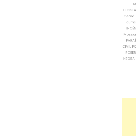
A
LEGISL
Ceará
curra
INCÊ
Mosso
PARA
CIVIL
PO
ROBE
NEGRA 