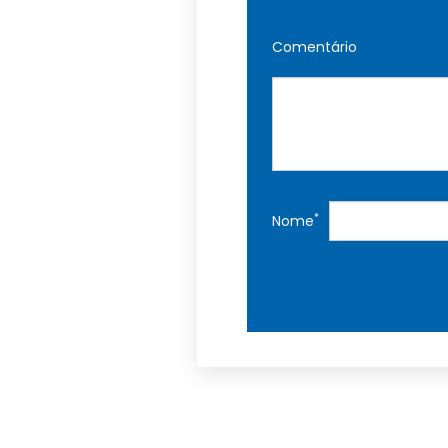
Comentário
*
Nome