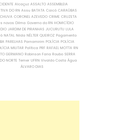
CIDENTE
Alcaçuz
ASSALTO
ASSEMBLEIA
ATIVA DO RN
Assu
BATATA
Caicó
CARAÚBAS
CHUVA
CORONEL AZEVEDO
CRIME
CRUZETA
is novos
Dilma
Governo do RN
HOMICÍDIO
NDIO
JARDIM DE PIRANHAS
JUCURUTU
LULA
ró
NATAL
Nilda
NÉLTER QUEIROZ
Pagamento
ÍBA
PARELHAS
Parnamirim
POLÍCIA
POLÍCIA
LÍCIA MILITAR
Política
PRF
RAFAEL MOTTA
RN
RTO GERMANO
Robinson Faria
Roubo
SERRA
DO NORTE
Temer
UFRN
Vivaldo Costa
Água
ÁLVARO DIAS