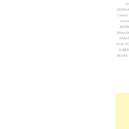
A
LEGISL
Ceará
curra
INCÊ
Mosso
PARA
CIVIL
PO
ROBE
NEGRA 