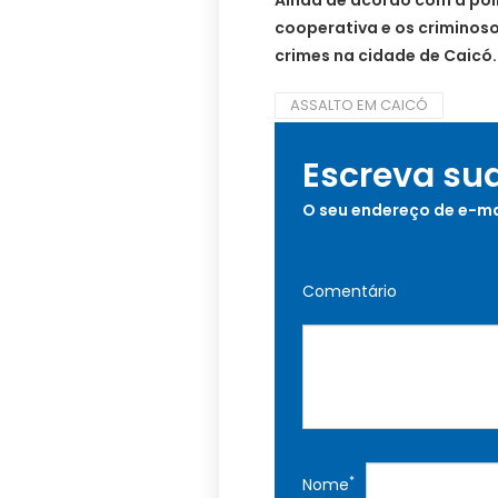
Ainda de acordo com a polí
cooperativa e os criminoso
crimes na cidade de Caicó.
ASSALTO EM CAICÓ
Escreva su
O seu endereço de e-ma
Comentário
*
Nome