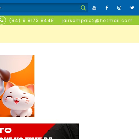
(84) 9 8173 8448
jairsampaio2@hotmail.com