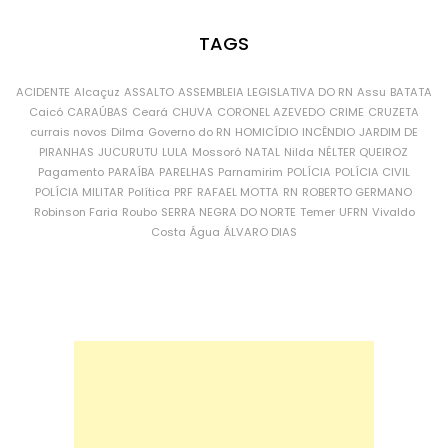
TAGS
ACIDENTE
Alcaçuz
ASSALTO
ASSEMBLEIA LEGISLATIVA DO RN
Assu
BATATA
Caicó
CARAÚBAS
Ceará
CHUVA
CORONEL AZEVEDO
CRIME
CRUZETA
currais novos
Dilma
Governo do RN
HOMICÍDIO
INCÊNDIO
JARDIM DE
PIRANHAS
JUCURUTU
LULA
Mossoró
NATAL
Nilda
NÉLTER QUEIROZ
Pagamento
PARAÍBA
PARELHAS
Parnamirim
POLÍCIA
POLÍCIA CIVIL
POLÍCIA MILITAR
Política
PRF
RAFAEL MOTTA
RN
ROBERTO GERMANO
Robinson Faria
Roubo
SERRA NEGRA DO NORTE
Temer
UFRN
Vivaldo
Costa
Água
ÁLVARO DIAS