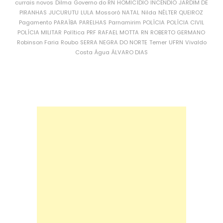
currais novos
Dilma
Governo do RN
HOMICÍDIO
INCÊNDIO
JARDIM DE
PIRANHAS
JUCURUTU
LULA
Mossoró
NATAL
Nilda
NÉLTER QUEIROZ
Pagamento
PARAÍBA
PARELHAS
Parnamirim
POLÍCIA
POLÍCIA CIVIL
POLÍCIA MILITAR
Política
PRF
RAFAEL MOTTA
RN
ROBERTO GERMANO
Robinson Faria
Roubo
SERRA NEGRA DO NORTE
Temer
UFRN
Vivaldo
Costa
Água
ÁLVARO DIAS