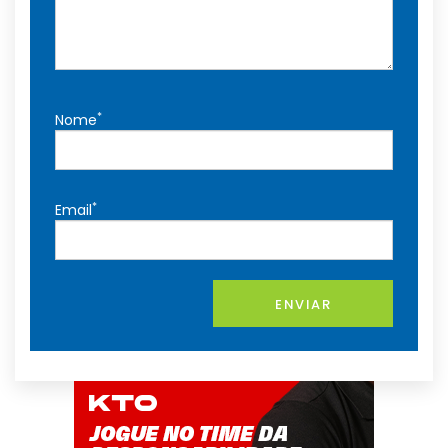
*
Nome
*
Email
ENVIAR