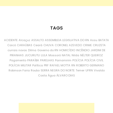
TAGS
ACIDENTE
Alcaçuz
ASSALTO
ASSEMBLEIA LEGISLATIVA DO RN
Assu
BATATA
Caicó
CARAÚBAS
Ceará
CHUVA
CORONEL AZEVEDO
CRIME
CRUZETA
currais novos
Dilma
Governo do RN
HOMICÍDIO
INCÊNDIO
JARDIM DE
PIRANHAS
JUCURUTU
LULA
Mossoró
NATAL
Nilda
NÉLTER QUEIROZ
Pagamento
PARAÍBA
PARELHAS
Parnamirim
POLÍCIA
POLÍCIA CIVIL
POLÍCIA MILITAR
Política
PRF
RAFAEL MOTTA
RN
ROBERTO GERMANO
Robinson Faria
Roubo
SERRA NEGRA DO NORTE
Temer
UFRN
Vivaldo
Costa
Água
ÁLVARO DIAS