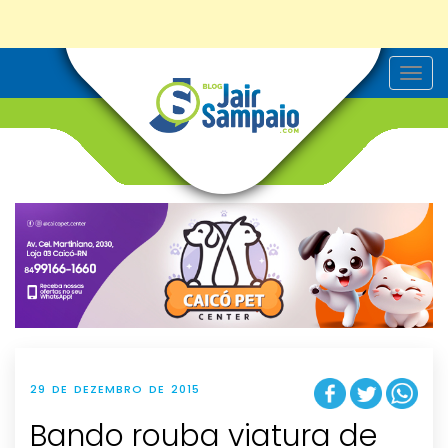
T
o
g
g
l
e
n
a
v
i
g
a
t
i
o
n
29 DE DEZEMBRO DE 2015
Bando rouba viatura de