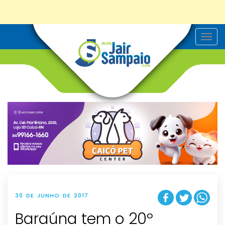
T
o
g
g
l
e
n
a
v
i
g
a
t
i
o
n
30 DE JUNHO DE 2017
Baraúna tem o 20º