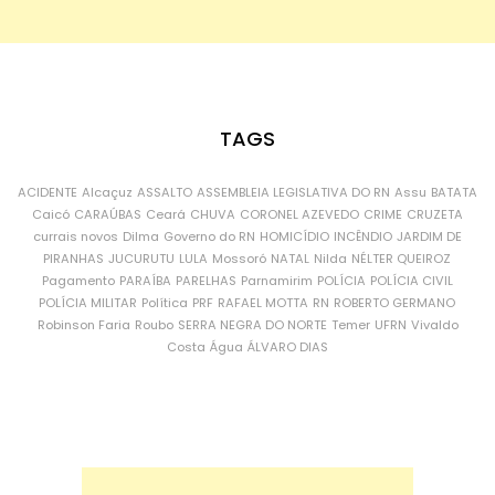
TAGS
ACIDENTE
Alcaçuz
ASSALTO
ASSEMBLEIA LEGISLATIVA DO RN
Assu
BATATA
Caicó
CARAÚBAS
Ceará
CHUVA
CORONEL AZEVEDO
CRIME
CRUZETA
currais novos
Dilma
Governo do RN
HOMICÍDIO
INCÊNDIO
JARDIM DE
PIRANHAS
JUCURUTU
LULA
Mossoró
NATAL
Nilda
NÉLTER QUEIROZ
Pagamento
PARAÍBA
PARELHAS
Parnamirim
POLÍCIA
POLÍCIA CIVIL
POLÍCIA MILITAR
Política
PRF
RAFAEL MOTTA
RN
ROBERTO GERMANO
Robinson Faria
Roubo
SERRA NEGRA DO NORTE
Temer
UFRN
Vivaldo
Costa
Água
ÁLVARO DIAS