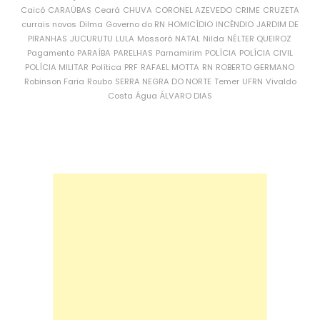
Caicó
CARAÚBAS
Ceará
CHUVA
CORONEL AZEVEDO
CRIME
CRUZETA
currais novos
Dilma
Governo do RN
HOMICÍDIO
INCÊNDIO
JARDIM DE
PIRANHAS
JUCURUTU
LULA
Mossoró
NATAL
Nilda
NÉLTER QUEIROZ
Pagamento
PARAÍBA
PARELHAS
Parnamirim
POLÍCIA
POLÍCIA CIVIL
POLÍCIA MILITAR
Política
PRF
RAFAEL MOTTA
RN
ROBERTO GERMANO
Robinson Faria
Roubo
SERRA NEGRA DO NORTE
Temer
UFRN
Vivaldo
Costa
Água
ÁLVARO DIAS