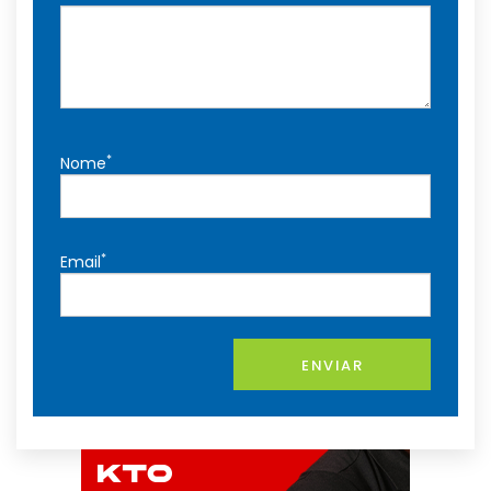
*
Nome
*
Email
ENVIAR