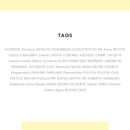
TAGS
ACIDENTE
Alcaçuz
ASSALTO
ASSEMBLEIA LEGISLATIVA DO RN
Assu
BATATA
Caicó
CARAÚBAS
Ceará
CHUVA
CORONEL AZEVEDO
CRIME
CRUZETA
currais novos
Dilma
Governo do RN
HOMICÍDIO
INCÊNDIO
JARDIM DE
PIRANHAS
JUCURUTU
LULA
Mossoró
NATAL
Nilda
NÉLTER QUEIROZ
Pagamento
PARAÍBA
PARELHAS
Parnamirim
POLÍCIA
POLÍCIA CIVIL
POLÍCIA MILITAR
Política
PRF
RAFAEL MOTTA
RN
ROBERTO GERMANO
Robinson Faria
Roubo
SERRA NEGRA DO NORTE
Temer
UFRN
Vivaldo
Costa
Água
ÁLVARO DIAS