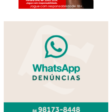
Jogue com responsabilidade. 18+