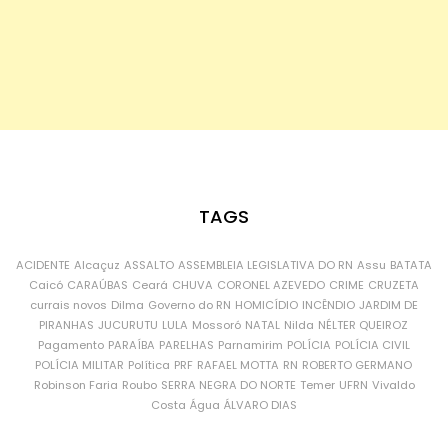
TAGS
ACIDENTE
Alcaçuz
ASSALTO
ASSEMBLEIA LEGISLATIVA DO RN
Assu
BATATA
Caicó
CARAÚBAS
Ceará
CHUVA
CORONEL AZEVEDO
CRIME
CRUZETA
currais novos
Dilma
Governo do RN
HOMICÍDIO
INCÊNDIO
JARDIM DE
PIRANHAS
JUCURUTU
LULA
Mossoró
NATAL
Nilda
NÉLTER QUEIROZ
Pagamento
PARAÍBA
PARELHAS
Parnamirim
POLÍCIA
POLÍCIA CIVIL
POLÍCIA MILITAR
Política
PRF
RAFAEL MOTTA
RN
ROBERTO GERMANO
Robinson Faria
Roubo
SERRA NEGRA DO NORTE
Temer
UFRN
Vivaldo
Costa
Água
ÁLVARO DIAS