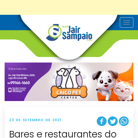
T
o
g
g
l
e
n
a
v
i
g
a
t
i
o
n
23 DE SETEMBRO DE 2021
Bares e restaurantes do