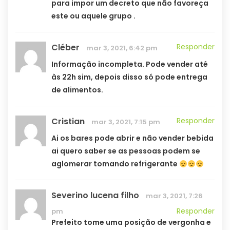
para impor um decreto que não favoreça
este ou aquele grupo .
Cléber
Responder
mar 3, 2021, 6:42 pm
Informação incompleta. Pode vender até
às 22h sim, depois disso só pode entrega
de alimentos.
Cristian
Responder
mar 3, 2021, 7:15 pm
Ai os bares pode abrir e não vender bebida
ai quero saber se as pessoas podem se
aglomerar tomando refrigerante
Severino lucena filho
mar 3, 2021, 7:26
Responder
pm
Prefeito tome uma posição de vergonha e