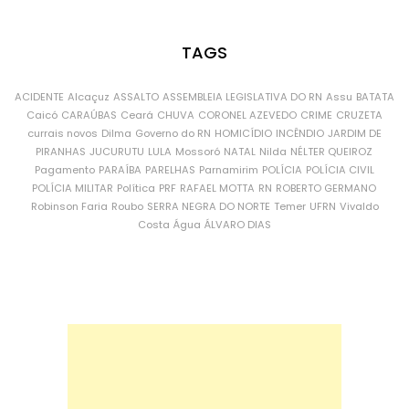
TAGS
ACIDENTE
Alcaçuz
ASSALTO
ASSEMBLEIA LEGISLATIVA DO RN
Assu
BATATA
Caicó
CARAÚBAS
Ceará
CHUVA
CORONEL AZEVEDO
CRIME
CRUZETA
currais novos
Dilma
Governo do RN
HOMICÍDIO
INCÊNDIO
JARDIM DE
PIRANHAS
JUCURUTU
LULA
Mossoró
NATAL
Nilda
NÉLTER QUEIROZ
Pagamento
PARAÍBA
PARELHAS
Parnamirim
POLÍCIA
POLÍCIA CIVIL
POLÍCIA MILITAR
Política
PRF
RAFAEL MOTTA
RN
ROBERTO GERMANO
Robinson Faria
Roubo
SERRA NEGRA DO NORTE
Temer
UFRN
Vivaldo
Costa
Água
ÁLVARO DIAS