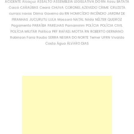
ACIDENTE
Alcaçuz
ASSALTO
ASSEMBLEIA LEGISLATIVA DO RN
Assu
BATATA
Caicó
CARAÚBAS
Ceará
CHUVA
CORONEL AZEVEDO
CRIME
CRUZETA
currais novos
Dilma
Governo do RN
HOMICÍDIO
INCÊNDIO
JARDIM DE
PIRANHAS
JUCURUTU
LULA
Mossoró
NATAL
Nilda
NÉLTER QUEIROZ
Pagamento
PARAÍBA
PARELHAS
Parnamirim
POLÍCIA
POLÍCIA CIVIL
POLÍCIA MILITAR
Política
PRF
RAFAEL MOTTA
RN
ROBERTO GERMANO
Robinson Faria
Roubo
SERRA NEGRA DO NORTE
Temer
UFRN
Vivaldo
Costa
Água
ÁLVARO DIAS