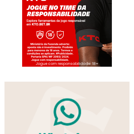
Jogue com responsabilidade. 18+