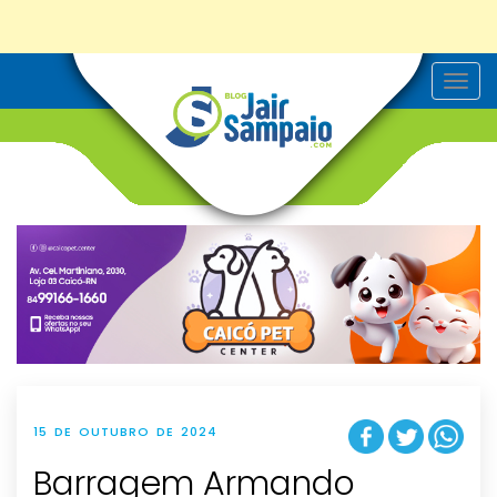
T
o
g
g
l
e
n
a
v
i
g
a
t
i
o
n
15 DE OUTUBRO DE 2024
Barragem Armando