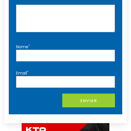
*
Nome
*
Email
ENVIAR