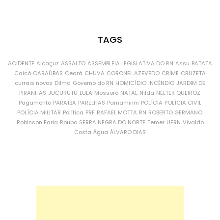
TAGS
ACIDENTE
Alcaçuz
ASSALTO
ASSEMBLEIA LEGISLATIVA DO RN
Assu
BATATA
Caicó
CARAÚBAS
Ceará
CHUVA
CORONEL AZEVEDO
CRIME
CRUZETA
currais novos
Dilma
Governo do RN
HOMICÍDIO
INCÊNDIO
JARDIM DE
PIRANHAS
JUCURUTU
LULA
Mossoró
NATAL
Nilda
NÉLTER QUEIROZ
Pagamento
PARAÍBA
PARELHAS
Parnamirim
POLÍCIA
POLÍCIA CIVIL
POLÍCIA MILITAR
Política
PRF
RAFAEL MOTTA
RN
ROBERTO GERMANO
Robinson Faria
Roubo
SERRA NEGRA DO NORTE
Temer
UFRN
Vivaldo
Costa
Água
ÁLVARO DIAS