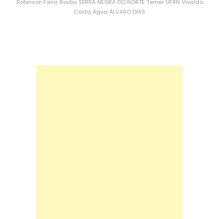
Robinson Faria
Roubo
SERRA NEGRA DO NORTE
Temer
UFRN
Vivaldo
Costa
Água
ÁLVARO DIAS