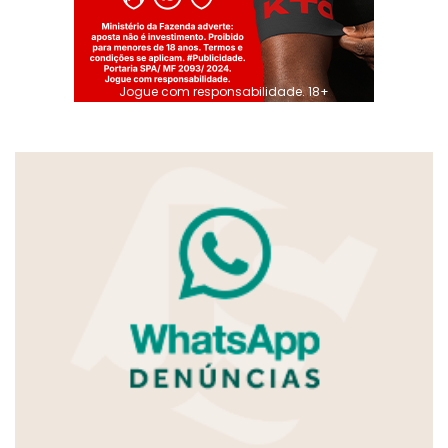
Jogue com responsabilidade. 18+