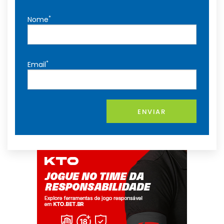
*
Nome
*
Email
ENVIAR