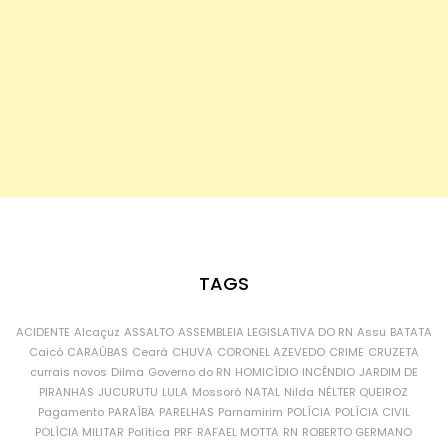
TAGS
ACIDENTE
Alcaçuz
ASSALTO
ASSEMBLEIA LEGISLATIVA DO RN
Assu
BATATA
Caicó
CARAÚBAS
Ceará
CHUVA
CORONEL AZEVEDO
CRIME
CRUZETA
currais novos
Dilma
Governo do RN
HOMICÍDIO
INCÊNDIO
JARDIM DE
PIRANHAS
JUCURUTU
LULA
Mossoró
NATAL
Nilda
NÉLTER QUEIROZ
Pagamento
PARAÍBA
PARELHAS
Parnamirim
POLÍCIA
POLÍCIA CIVIL
POLÍCIA MILITAR
Política
PRF
RAFAEL MOTTA
RN
ROBERTO GERMANO