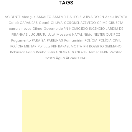
TAGS
ACIDENTE
Alcaçuz
ASSALTO
ASSEMBLEIA LEGISLATIVA DO RN
Assu
BATATA
Caicó
CARAÚBAS
Ceará
CHUVA
CORONEL AZEVEDO
CRIME
CRUZETA
currais novos
Dilma
Governo do RN
HOMICÍDIO
INCÊNDIO
JARDIM DE
PIRANHAS
JUCURUTU
LULA
Mossoró
NATAL
Nilda
NÉLTER QUEIROZ
Pagamento
PARAÍBA
PARELHAS
Parnamirim
POLÍCIA
POLÍCIA CIVIL
POLÍCIA MILITAR
Política
PRF
RAFAEL MOTTA
RN
ROBERTO GERMANO
Robinson Faria
Roubo
SERRA NEGRA DO NORTE
Temer
UFRN
Vivaldo
Costa
Água
ÁLVARO DIAS