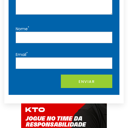
*
Nome
*
Email
ENVIAR