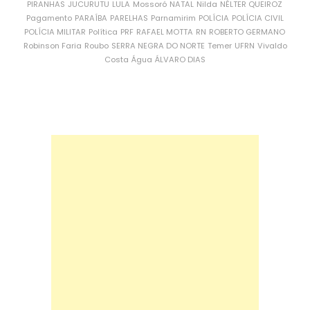
PIRANHAS
JUCURUTU
LULA
Mossoró
NATAL
Nilda
NÉLTER QUEIROZ
Pagamento
PARAÍBA
PARELHAS
Parnamirim
POLÍCIA
POLÍCIA CIVIL
POLÍCIA MILITAR
Política
PRF
RAFAEL MOTTA
RN
ROBERTO GERMANO
Robinson Faria
Roubo
SERRA NEGRA DO NORTE
Temer
UFRN
Vivaldo
Costa
Água
ÁLVARO DIAS