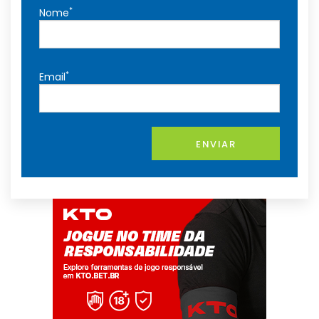
*
Nome
*
Email
ENVIAR