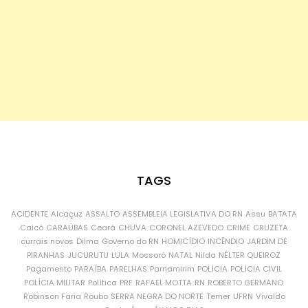
TAGS
ACIDENTE
Alcaçuz
ASSALTO
ASSEMBLEIA LEGISLATIVA DO RN
Assu
BATATA
Caicó
CARAÚBAS
Ceará
CHUVA
CORONEL AZEVEDO
CRIME
CRUZETA
currais novos
Dilma
Governo do RN
HOMICÍDIO
INCÊNDIO
JARDIM DE
PIRANHAS
JUCURUTU
LULA
Mossoró
NATAL
Nilda
NÉLTER QUEIROZ
Pagamento
PARAÍBA
PARELHAS
Parnamirim
POLÍCIA
POLÍCIA CIVIL
POLÍCIA MILITAR
Política
PRF
RAFAEL MOTTA
RN
ROBERTO GERMANO
Robinson Faria
Roubo
SERRA NEGRA DO NORTE
Temer
UFRN
Vivaldo