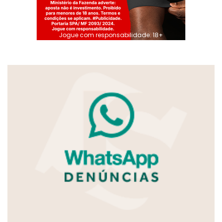
Jogue com responsabilidade. 18+