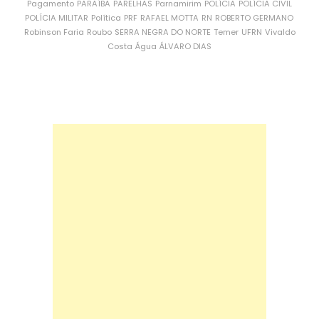
Pagamento
PARAÍBA
PARELHAS
Parnamirim
POLÍCIA
POLÍCIA CIVIL
POLÍCIA MILITAR
Política
PRF
RAFAEL MOTTA
RN
ROBERTO GERMANO
Robinson Faria
Roubo
SERRA NEGRA DO NORTE
Temer
UFRN
Vivaldo
Costa
Água
ÁLVARO DIAS