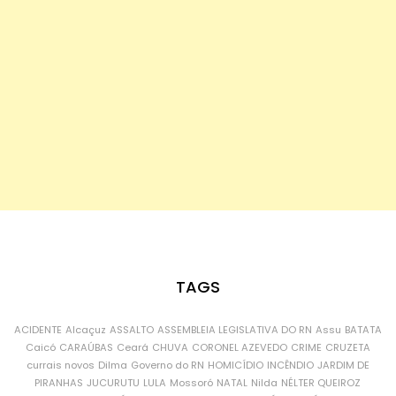
TAGS
ACIDENTE
Alcaçuz
ASSALTO
ASSEMBLEIA LEGISLATIVA DO RN
Assu
BATATA
Caicó
CARAÚBAS
Ceará
CHUVA
CORONEL AZEVEDO
CRIME
CRUZETA
currais novos
Dilma
Governo do RN
HOMICÍDIO
INCÊNDIO
JARDIM DE
PIRANHAS
JUCURUTU
LULA
Mossoró
NATAL
Nilda
NÉLTER QUEIROZ