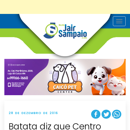
T
o
g
g
l
e
n
a
v
i
g
a
t
i
o
n
28 DE DEZEMBRO DE 2016
Batata diz que Centro