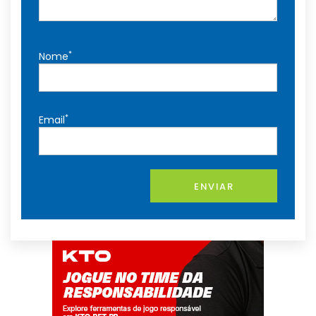
*
Nome
*
Email
ENVIAR