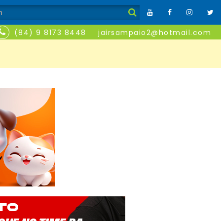
(84) 9 8173 8448
jairsampaio2@hotmail.com