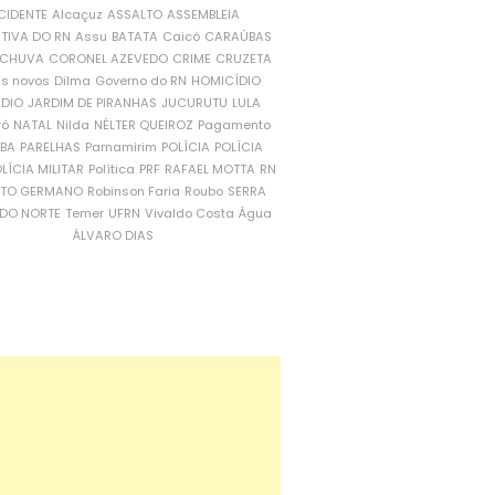
CIDENTE
Alcaçuz
ASSALTO
ASSEMBLEIA
ATIVA DO RN
Assu
BATATA
Caicó
CARAÚBAS
CHUVA
CORONEL AZEVEDO
CRIME
CRUZETA
is novos
Dilma
Governo do RN
HOMICÍDIO
NDIO
JARDIM DE PIRANHAS
JUCURUTU
LULA
ró
NATAL
Nilda
NÉLTER QUEIROZ
Pagamento
ÍBA
PARELHAS
Parnamirim
POLÍCIA
POLÍCIA
LÍCIA MILITAR
Política
PRF
RAFAEL MOTTA
RN
RTO GERMANO
Robinson Faria
Roubo
SERRA
DO NORTE
Temer
UFRN
Vivaldo Costa
Água
ÁLVARO DIAS