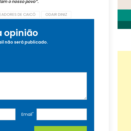
tam o nosso povo”.
EADORES DE CAICÓ
ODAIR DINIZ
a opinião
il não será publicado.
*
Email