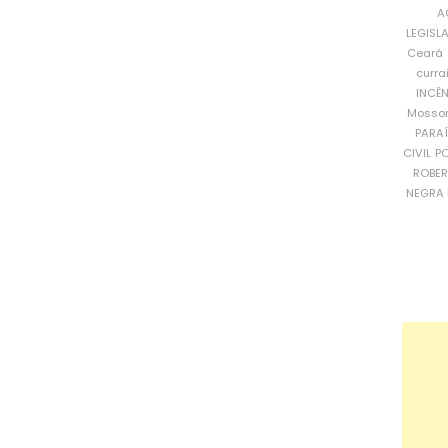
A
LEGISL
Ceará
curra
INCÊ
Mosso
PARA
CIVIL
PO
ROBE
NEGRA 