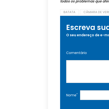
todos os problemas que afe
BATATA
CÂMARA DE VER
Escreva su
O seu endereço de e-ma
Comentário
*
Nome