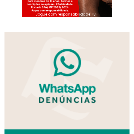
Jogue com responsabilidade. 18+