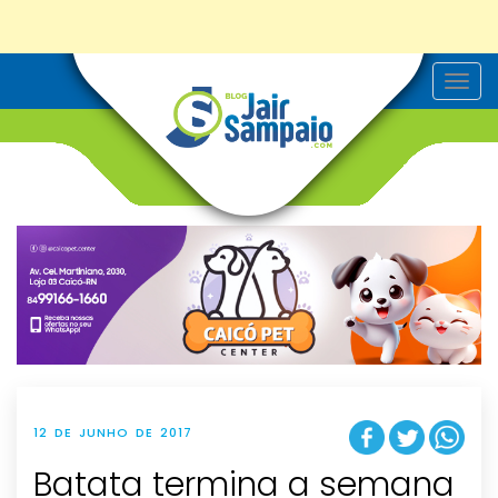
T
o
g
g
l
e
n
a
v
i
g
a
t
i
o
n
12 DE JUNHO DE 2017
Batata termina a semana