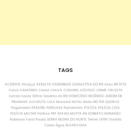
TAGS
ACIDENTE
Alcaçuz
ASSALTO
ASSEMBLEIA LEGISLATIVA DO RN
Assu
BATATA
Caicó
CARAÚBAS
Ceará
CHUVA
CORONEL AZEVEDO
CRIME
CRUZETA
currais novos
Dilma
Governo do RN
HOMICÍDIO
INCÊNDIO
JARDIM DE
PIRANHAS
JUCURUTU
LULA
Mossoró
NATAL
Nilda
NÉLTER QUEIROZ
Pagamento
PARAÍBA
PARELHAS
Parnamirim
POLÍCIA
POLÍCIA CIVIL
POLÍCIA MILITAR
Política
PRF
RAFAEL MOTTA
RN
ROBERTO GERMANO
Robinson Faria
Roubo
SERRA NEGRA DO NORTE
Temer
UFRN
Vivaldo
Costa
Água
ÁLVARO DIAS